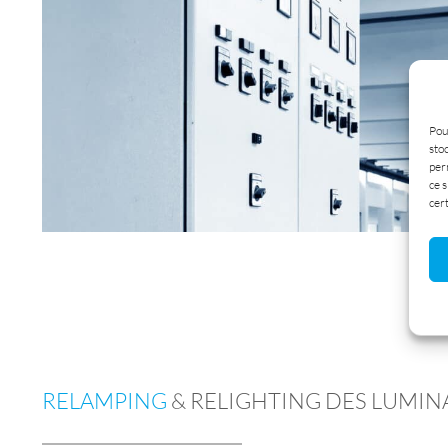
Pour
sto
per
ce s
cert
RELAMPING
& RELIGHTING DES LUMIN