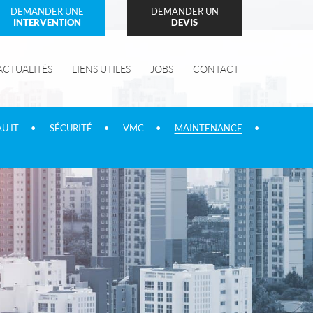
DEMANDER UNE
DEMANDER UN
INTERVENTION
DEVIS
ACTUALITÉS
LIENS UTILES
JOBS
CONTACT
U IT
SÉCURITÉ
VMC
MAINTENANCE