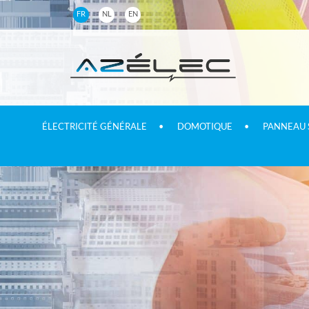
FR
NL
EN
Aller
au
contenu
ÉLECTRICITÉ GÉNÉRALE
DOMOTIQUE
PANNEAU 