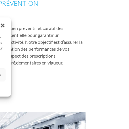
PRÉVENTION
ntretien préventif et curatif des
est essentielle pour garantir un
r
re activité. Notre objectif est d’assurer la
us
ur
ptimisation des performances de vos
 le respect des prescriptions
es et réglementaires en vigueur.
s