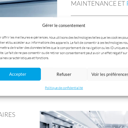
MAINTENANCE ET
Gérer le consentement
La maintenance concernant l’e
composants de l’installation 
 offrir les meilleures expériences, nous utilisons des technologies telles que les cookies pou
fonctionnement optimal de vot
cker et/ou accéder aux informations des appareils. Le fait de consentir à ces technologies no
mettra de traiter des données telles que le comportement de navigation ou les ID uniques s
disponibilité maximale et l’o
ite. Le fait de ne pas consentir ou de retirer son consentement peut avoir un effet négatif sur
installations techniques, dans
aines caractéristiques et fonctions.
environnementales, sécuritair
Accepter
Refuser
Voir les préférence
Politique de confidentialité
AIRES