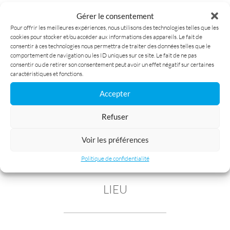
Gérer le consentement
Pour offrir les meilleures expériences, nous utilisons des technologies telles que les
cookies pour stocker et/ou accéder aux informations des appareils. Le fait de
consentir à ces technologies nous permettra de traiter des données telles que le
Être titulaire d’un diplôme d’électricien A3 ou A2
comportement de navigation ou les ID uniques sur ce site. Le fait de ne pas
consentir ou de retirer son consentement peut avoir un effet négatif sur certaines
Avoir une expérience de minimum 5 ans
caractéristiques et fonctions.
Avoir une parfaite connaissance du RGIE
Accepter
Être proactif, rigoureux, organisé
Refuser
Savoir travailler en équipe
Maîtrise du français (la connaissance du
Voir les préférences
néerlandais est un atout)
Politique de confidentialité
Vous êtes titulaire d’un permis de conduire B
LIEU