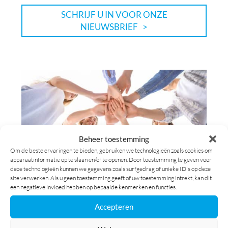
SCHRIJF U IN VOOR ONZE
NIEUWSBRIEF
Beheer toestemming
Om de beste ervaringen te bieden, gebruiken we technologieën zoals cookies om
apparaatinformatie op te slaan en/of te openen. Door toestemming te geven voor
WILT U
WERKEN BIJ AZÉLEC
?
deze technologieën kunnen we gegevens zoals surfgedrag of unieke ID's op deze
site verwerken. Als u geen toestemming geeft of uw toestemming intrekt, kan dit
een negatieve invloed hebben op bepaalde kenmerken en functies.
Accepteren
VERZEND UW KANDIDATUUR