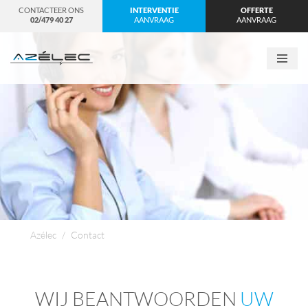
CONTACTEER ONS
INTERVENTIE
OFFERTE
02/479 40 27
AANVRAAG
AANVRAAG
Skip
to
content
Azélec
/
Contact
WIJ BEANTWOORDEN
UW