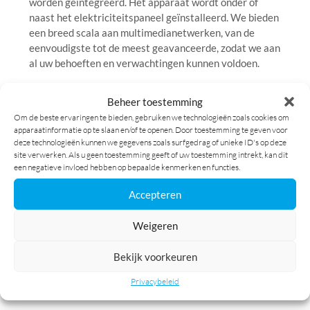
worden geïntegreerd. Het apparaat wordt onder of
naast het elektriciteitspaneel geïnstalleerd. We bieden
een breed scala aan multimedianetwerken, van de
eenvoudigste tot de meest geavanceerde, zodat we aan
al uw behoeften en verwachtingen kunnen voldoen.
Beheer toestemming
Om de beste ervaringen te bieden, gebruiken we technologieën zoals cookies om
apparaatinformatie op te slaan en/of te openen. Door toestemming te geven voor
deze technologieën kunnen we gegevens zoals surfgedrag of unieke ID's op deze
site verwerken. Als u geen toestemming geeft of uw toestemming intrekt, kan dit
een negatieve invloed hebben op bepaalde kenmerken en functies.
Accepteren
Weigeren
Bekijk voorkeuren
STOPCONTACTEN
EN
BOXAANSLUITINGEN
Privacybeleid