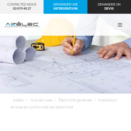
CONTACTEZ-NOUS
DEMANDER UNE
DEMANDER UN
02/479 40 27
INTERVENTION
DEVIS
Aller
au
contenu
Azélec
/
Nos services
/
Électricité générale
/
Installation
et mise en conformité de l’électricité