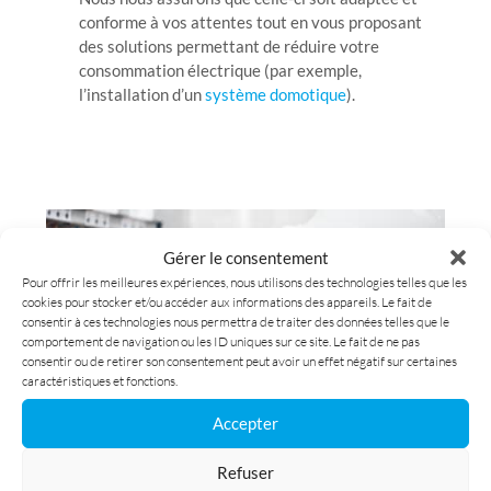
conforme à vos attentes tout en vous proposant
des solutions permettant de réduire votre
consommation électrique (par exemple,
l’installation d’un
système domotique
).
Gérer le consentement
Pour offrir les meilleures expériences, nous utilisons des technologies telles que les
cookies pour stocker et/ou accéder aux informations des appareils. Le fait de
consentir à ces technologies nous permettra de traiter des données telles que le
comportement de navigation ou les ID uniques sur ce site. Le fait de ne pas
consentir ou de retirer son consentement peut avoir un effet négatif sur certaines
caractéristiques et fonctions.
MISE EN CONFORMITÉ
Accepter
ÉLECTRIQUE
Refuser